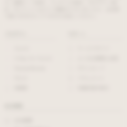
す。建築パース制作、プレゼンCG制作、3Dデザイン検
討、3Dプリントなどにご興味がございましたら、当社取
り扱いの3DCGソフトをぜひお試しください。
プロダクト
サポート
form•Z
サービスガイド
V-Ray for form•Z
よくある質問と回答
MaxwelRender
ダウンロード
FELIX
ドキュメント
体験版
各種申請手続き
会社情報
会社概要